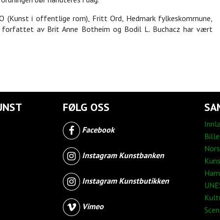
 (Kunst i offentlige rom), Fritt Ord, Hedmark fylkeskommune,
er forfattet av Brit Anne Botheim og Bodil L. Buchacz har vært
UNST
FØLG OSS
SA
Innl
Facebook
Bill
Nors
Instagram Kunstbanken
Kuns
Ham
Instagram Kunstbutikken
UNES
Kult
Vimeo
Sce