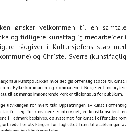
ken ønsker velkommen til en samtale
oka og tidligere kunstfaglig medarbeider i
ligere rådgiver i Kultursjefens stab med
 kommune) og Christel Sverre (kunstfaglig
sjonale kunstpolitikken hvor det gis offentlig støtte til kunst i
uterom. Fylkeskommunen og kommunene i Norge er banebrytere
att til at mange imponerende verk er tilgjengelig for publikum.
ge utviklingen for hvert tiår. Oppfatningen av kunst i offentlig
 tar for seg. Tre kunstnere er intervjuet, en kunstkonsulent, en
onene i Hedmark beskrives, og systemet for kunst i offentlige rom
gjort rede for utviklingen for fagfeltet fram til etableringen av
ordningen bør håndteres i dag.