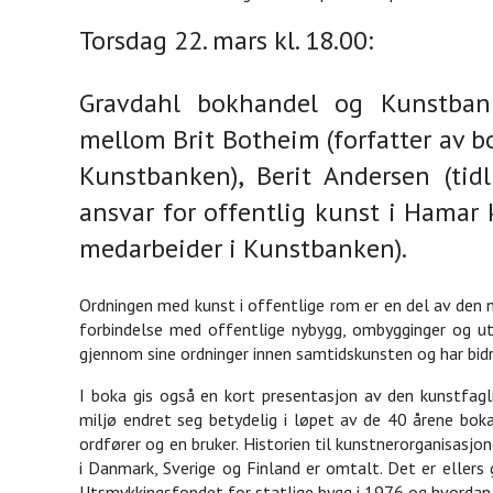
Torsdag 22. mars kl. 18.00:
Gravdahl bokhandel og Kunstban
mellom Brit Botheim (forfatter av b
Kunstbanken), Berit Andersen (tid
ansvar for offentlig kunst i Hamar
medarbeider i Kunstbanken).
Ordningen med kunst i offentlige rom er en del av den na
forbindelse med offentlige nybygg, ombygginger og 
gjennom sine ordninger innen samtidskunsten og har bidr
I boka gis også en kort presentasjon av den kunstfagli
miljø endret seg betydelig i løpet av de 40 årene boka
ordfører og en bruker. Historien til kunstnerorganisasj
i Danmark, Sverige og Finland er omtalt. Det er ellers 
Utsmykkingsfondet for statlige bygg i 1976 og hvordan 