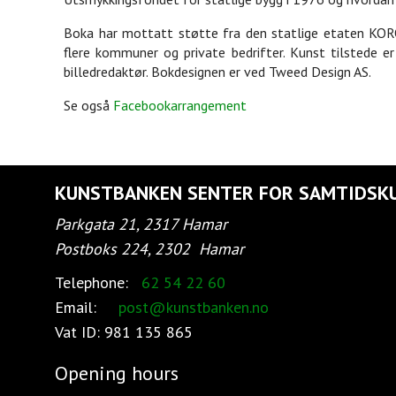
Boka har mottatt støtte fra den statlige etaten KORO
flere kommuner og private bedrifter. Kunst tilstede 
billedredaktør. Bokdesignen er ved Tweed Design AS.
Se også
Facebookarrangement
KUNSTBANKEN SENTER FOR SAMTIDSK
Parkgata 21, 2317 Hamar
Postboks 224, 2302
Hamar
Telephone:
62 54 22 60
Email:
post@kunstbanken.no
Vat ID:
981 135 865
Opening hours