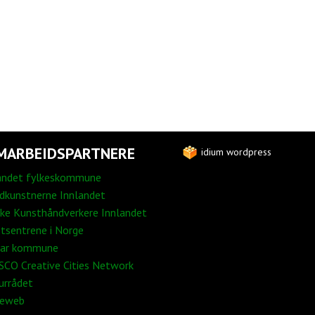
MARBEIDSPARTNERE
idium wordpress
andet fylkeskommune
edkunstnerne Innlandet
ke Kunsthåndverkere Innlandet
tsentrene i Norge
ar kommune
CO Creative Cities Network
urrådet
neweb