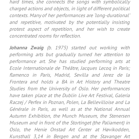
hard times, she connects the songs with symbolically
charged actions and objects, in light of different political
contexts. Many of her performances are ‘long-durational’
and repetitive, motivated by the potentially insisting
protest aspect of repetition, and her wish to create
concentrated rooms for reflection.
Johanna Zwaig
(b. 1975) started out working with
performing arts but gradually turned her attention to
performance art. She has studied performing arts at
Ecole Internationale de Théâtre, Jacques Lecoq in Paris;
flamenco in Paris, Madrid, Sevilla and Jerez de la
Frontera and holds a BA in Art History and Theatre
Studies from the University of Oslo. Her performances
have taken place at the Dublin Live Art Festival, Galeria
Raczej / Perfex in Poznan, Polen, La Bellevilloise and La
Générale in Paris, as well as at the National Annual
Autumn Exhibition, the Munch Museum, the Stenersen
Museum and in front of the Stortinget (the Paliament) in
Oslo, the Henie Onstad Art Center at Høvikodden,
Kunsthall 3,14 in Bergen and at the Stavanger Art