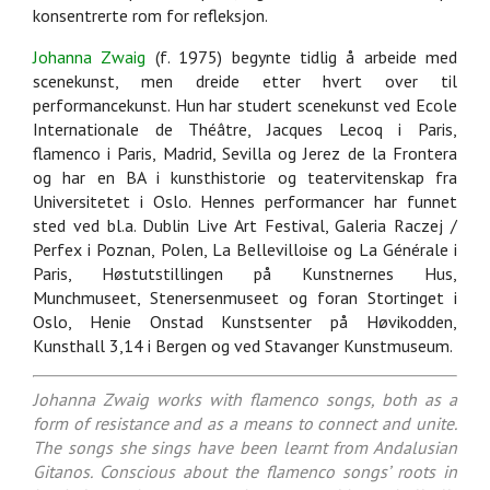
konsentrerte rom for refleksjon.
Johanna Zwaig
(f. 1975) begynte tidlig å arbeide med
scenekunst, men dreide etter hvert over til
performancekunst. Hun har studert scenekunst ved Ecole
Internationale de Théâtre, Jacques Lecoq i Paris,
flamenco i Paris, Madrid, Sevilla og Jerez de la Frontera
og har en BA i kunsthistorie og teatervitenskap fra
Universitetet i Oslo. Hennes performancer har funnet
sted ved bl.a. Dublin Live Art Festival, Galeria Raczej /
Perfex i Poznan, Polen, La Bellevilloise og La Générale i
Paris, Høstutstillingen på Kunstnernes Hus,
Munchmuseet, Stenersenmuseet og foran Stortinget i
Oslo, Henie Onstad Kunstsenter på Høvikodden,
Kunsthall 3,14 i Bergen og ved Stavanger Kunstmuseum.
Johanna Zwaig works with flamenco songs, both as a
form of resistance and as a means to connect and unite.
The songs she sings have been learnt from Andalusian
Gitanos. Conscious about the flamenco songs’ roots in