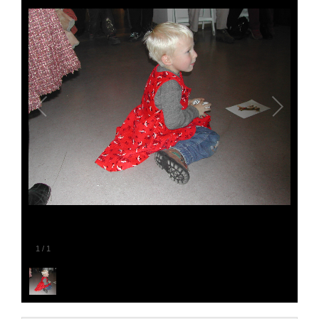
1
/
1