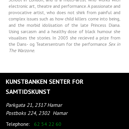
electronic art, theatre and performance. A passionate and
provocative artist, who does not shirk from painful and
complex issues such as how child killers come into being,
and the morbid idolisation of the late Princess Diana.
Using sarcasm and a healthy dose of black humour she
visualises the stories. In 2003 she recieved a prize from
the Dans- og Teatersentrum for the performance
Sex in
The Warzone.
KUNSTBANKEN SENTER FOR
SAMTIDSKUNST
Parkgata 21, 2317 Hamar
Postboks 224, 2302
Hamar
Telephone:
62 54 22 60