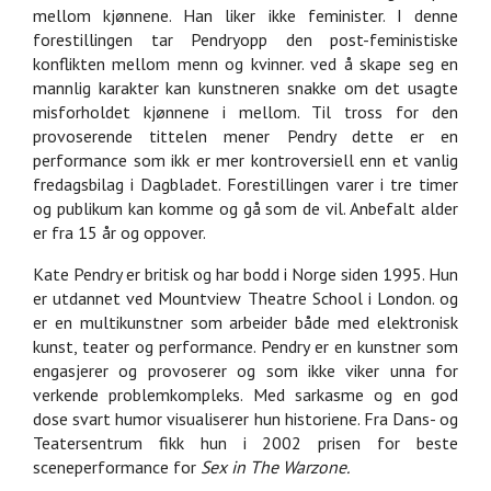
mellom kjønnene. Han liker ikke feminister. I denne
forestillingen tar Pendryopp den post-feministiske
konflikten mellom menn og kvinner. ved å skape seg en
mannlig karakter kan kunstneren snakke om det usagte
misforholdet kjønnene i mellom. Til tross for den
provoserende tittelen mener Pendry dette er en
performance som ikk er mer kontroversiell enn et vanlig
fredagsbilag i Dagbladet. Forestillingen varer i tre timer
og publikum kan komme og gå som de vil. Anbefalt alder
er fra 15 år og oppover.
Kate Pendry er britisk og har bodd i Norge siden 1995. Hun
er utdannet ved Mountview Theatre School i London. og
er en multikunstner som arbeider både med elektronisk
kunst, teater og performance. Pendry er en kunstner som
engasjerer og provoserer og som ikke viker unna for
verkende problemkompleks. Med sarkasme og en god
dose svart humor visualiserer hun historiene. Fra Dans- og
Teatersentrum fikk hun i 2002 prisen for beste
sceneperformance for
Sex in The Warzone.