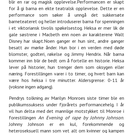
blir en rar og magisk opplevelse.Performancen er skapt
for å gi barna en ekte teatralsk opplevelse. Dette er en
performance som søker å unngå det sukkersøte
barneteateret og heller introduserer barna for spenningen
i et viktoriansk tivolis spøkelsestog. Heksa er mer lik de
gale søstrene i Macbeth enn noen av karakterene Walt
Disney har skapt.Noen ganger er hun sint, andre ganger
besatt av mørke ånder. Hun bor i en verden med døde
blomster, godteri, røkelse og Jimmy Hendrix. Når barna
kommer inn blir de bedt om å fortelle en historie. Heksa
lever på historier, hun trenger dem som oksygen eller
næring. Forestillingen varer i to timer, og hvert barn kan
være hos heksa i tre minutter. Aldersgrense: 0-11 år
(voksne ingen adgang).
Pendrys tolkning av Marilyn Monroes siste timer ble en
publikumssuksess under fjorårets performancehelg. I år
vil hun delta med det mannlige motstykket til Monroe i
forestillingen
An Evening of rape by Johnny Johnson
.
Johnny Johnson er en kul, forekommende og
heteroseksuell mann som vet alt om kvinner og kampen