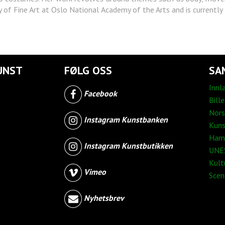
y of Fine Art at Oslo National Academy of the Arts and is currently 
UNST
FØLG OSS
SA
Innl
Facebook
Bill
Nors
Instagram Kunstbanken
Kuns
Ham
Instagram Kunstbutikken
UNES
Kult
Vimeo
Sce
Nyhetsbrev