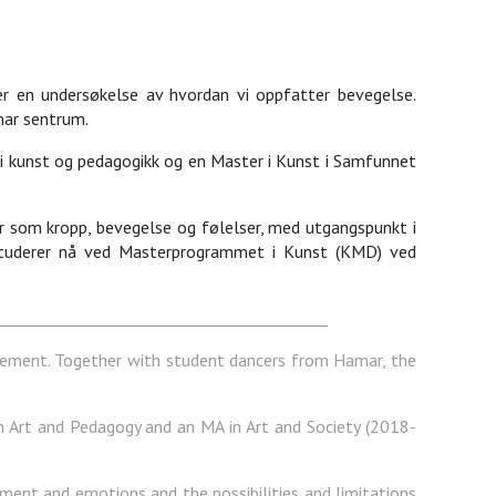
er en undersøkelse av hvordan vi oppfatter bevegelse.
mar sentrum.
r i kunst og pedagogikk og en Master i Kunst i Samfunnet
r som kropp, bevegelse og følelser, med utgangspunkt i
 studerer nå ved Masterprogrammet i Kunst (KMD) ved
vement. Together with student dancers from Hamar, the
in Art and Pedagogy and an MA in Art and Society (2018-
ent and emotions and the possibilities and limitations