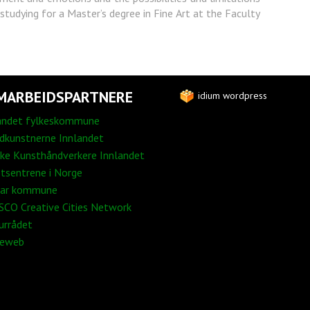
studying for a Master’s degree in Fine Art at the Faculty
MARBEIDSPARTNERE
idium wordpress
andet fylkeskommune
edkunstnerne Innlandet
ke Kunsthåndverkere Innlandet
tsentrene i Norge
ar kommune
CO Creative Cities Network
urrådet
neweb