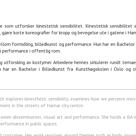
m utforsker kinestetisk sensibilitet. Kinestetisk sensibilitet 
 gjøre korte koreografier for kropp og bevegelse ute i gatene i Ha
mellom formidling, billedkunst og performance. Hun har en Bachelo
 performance i offentlig rom.
g utforsking av kostymer. Arbeidene hennes sirkulerer rundt temae
un har en Bachelor i Billedkunst fra Kunsthøgskolen i Oslo og
 explores kinesthetic sensibility, examines how we perceive mo
ment in the streets of Hamar city centre.
etween dissemination, visual art and performance. She holds a BA 
erformance in public spaces.
d costumes. Her work revolves around themes such as body, movem