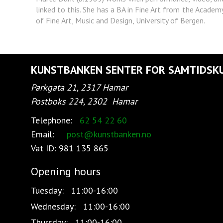
linked to this. She has a BA in Fine Art from the Academ
of Fine Art, Music and Design, University of Bergen.
KUNSTBANKEN SENTER FOR SAMTIDSK
Parkgata 21, 2317 Hamar
Postboks 224, 2302
Hamar
Telephone:
62 54 22 60
Email:
post@kunstbanken.no
Vat ID:
981 135 865
Opening hours
Tuesday:
11:00-16:00
Wednesday:
11:00-16:00
Thursday:
11:00-16:00