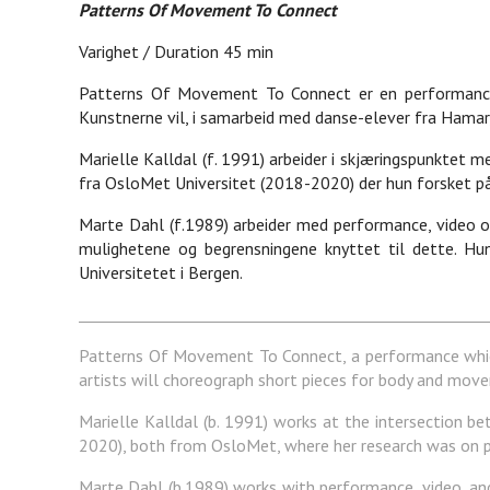
Patterns Of Movement To Connect
Varighet / Duration 45 min
Patterns Of Movement To Connect er en performance so
Kunstnerne vil, i samarbeid med danse-elever fra Hamar,
Marielle Kalldal (f. 1991) arbeider i skjæringspunktet 
fra OsloMet Universitet (2018-2020) der hun forsket på
Marte Dahl (f.1989) arbeider med performance, video o
mulighetene og begrensningene knyttet til dette. H
Universitetet i Bergen.
Patterns Of Movement To Connect, a performance which
artists will choreograph short pieces for body and move
Marielle Kalldal (b. 1991) works at the intersection b
2020), both from OsloMet, where her research was on p
Marte Dahl (b.1989) works with performance, video, an