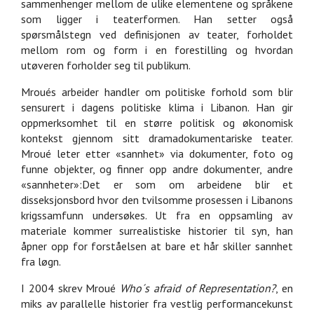
sammenhenger mellom de ulike elementene og språkene
som ligger i teaterformen. Han setter også
spørsmålstegn ved definisjonen av teater, forholdet
mellom rom og form i en forestilling og hvordan
utøveren forholder seg til publikum.
Mroués arbeider handler om politiske forhold som blir
sensurert i dagens politiske klima i Libanon. Han gir
oppmerksomhet til en større politisk og økonomisk
kontekst gjennom sitt dramadokumentariske teater.
Mroué leter etter «sannhet» via dokumenter, foto og
funne objekter, og finner opp andre dokumenter, andre
«sannheter»:Det er som om arbeidene blir et
disseksjonsbord hvor den tvilsomme prosessen i Libanons
krigssamfunn undersøkes. Ut fra en oppsamling av
materiale kommer surrealistiske historier til syn, han
åpner opp for forståelsen at bare et hår skiller sannhet
fra løgn.
I 2004 skrev Mroué
Who´s afraid of Representation?
, en
miks av parallelle historier fra vestlig performancekunst