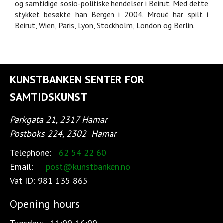
og samtidige sosio-politiske hendelser i Beirut. Med dette
stykket besøkte han Bergen i 2004. Mroué har spilt i
Beirut, Wien, Paris, Lyon, Stockholm, London og Berlin.
KUNSTBANKEN SENTER FOR
SAMTIDSKUNST
Parkgata 21, 2317 Hamar
Postboks 224, 2302
Hamar
Telephone:
62 54 22 60
Email:
post@kunstbanken.no
Vat ID:
981 135 865
Opening hours
Tuesday:
11:00-16:00