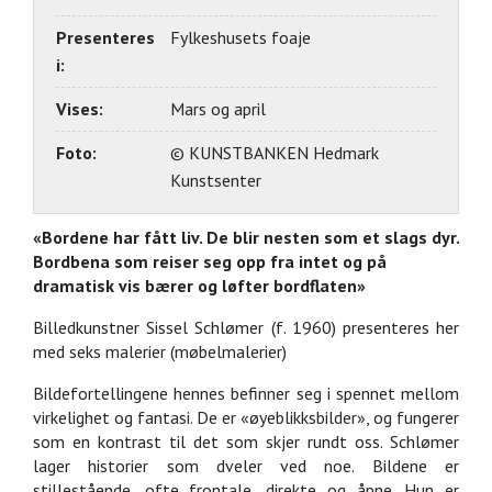
Presenteres
Fylkeshusets foaje
i:
Vises:
Mars og april
Foto:
© KUNSTBANKEN Hedmark
Kunstsenter
«Bordene har fått liv. De blir nesten som et slags dyr.
Bordbena som reiser seg opp fra intet og på
dramatisk vis bærer og løfter bordflaten»
Billedkunstner Sissel Schlømer (f. 1960) presenteres her
med seks malerier (møbelmalerier)
Bildefortellingene hennes befinner seg i spennet mellom
virkelighet og fantasi. De er «øyeblikksbilder», og fungerer
som en kontrast til det som skjer rundt oss. Schlømer
lager historier som dveler ved noe. Bildene er
stillestående, ofte frontale, direkte og åpne. Hun er