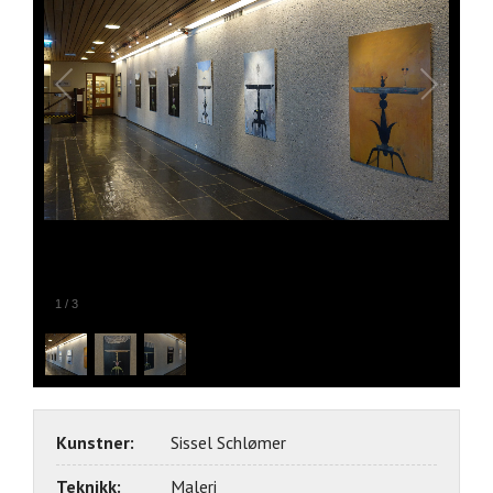
1
/
3
Kunstner:
Sissel Schlømer
Teknikk:
Maleri