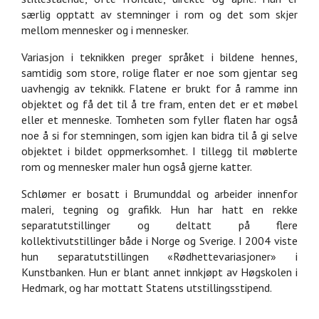
særlig opptatt av stemninger i rom og det som skjer
mellom mennesker og i mennesker.
Variasjon i teknikken preger språket i bildene hennes,
samtidig som store, rolige flater er noe som gjentar seg
uavhengig av teknikk. Flatene er brukt for å ramme inn
objektet og få det til å tre fram, enten det er et møbel
eller et menneske. Tomheten som fyller flaten har også
noe å si for stemningen, som igjen kan bidra til å gi selve
objektet i bildet oppmerksomhet. I tillegg til møblerte
rom og mennesker maler hun også gjerne katter.
Schlømer er bosatt i Brumunddal og arbeider innenfor
maleri, tegning og grafikk. Hun har hatt en rekke
separatutstillinger og deltatt på flere
kollektivutstillinger både i Norge og Sverige. I 2004 viste
hun separatutstillingen «Rødhettevariasjoner» i
Kunstbanken. Hun er blant annet innkjøpt av Høgskolen i
Hedmark, og har mottatt Statens utstillingsstipend.