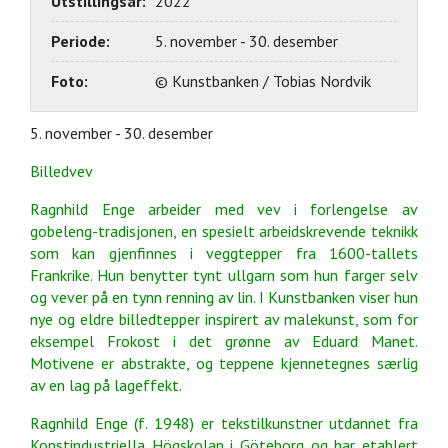
Utstillingsår:
2022
Periode:
5. november - 30. desember
Foto:
© Kunstbanken / Tobias Nordvik
5. november - 30. desember
Billedvev
Ragnhild Enge arbeider med vev i forlengelse av
gobeleng-tradisjonen, en spesielt arbeidskrevende teknikk
som kan gjenfinnes i veggtepper fra 1600-tallets
Frankrike. Hun benytter
tynt ullgarn som hun farger selv
og vever på en tynn renning av lin. I Kunstbanken viser hun
nye og eldre billedtepper inspirert av malekunst, som for
eksempel Frokost i det grønne av
Eduard Manet.
Motivene er abstrakte, og teppene kjennetegnes særlig
av en lag på
lageffekt.
Ragnhild Enge (f. 1948) er tekstilkunstner utdannet fra
Konstindustriella Högskolan i
Göteborg og har etablert