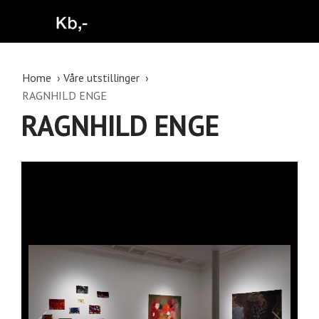
Home
Våre utstillinger
RAGNHILD ENGE
RAGNHILD ENGE