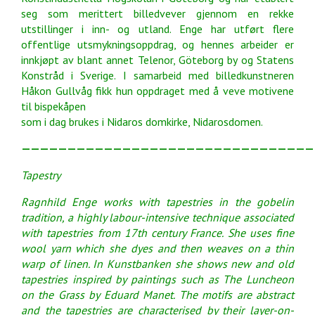
seg som merittert billedvever gjennom en rekke
utstillinger i
inn- og utland. Enge har utført flere
offentlige utsmykningsoppdrag, og hennes arbeider er
innkjøpt av blant annet Telenor, Göteborg by og Statens
Konstråd i Sverige. I samarbeid
med billedkunstneren
Håkon Gullvåg fikk hun oppdraget med å veve motivene
til bispekåpen
som i dag brukes i Nidaros domkirke, Nidarosdomen.
————————————————————————————————
Tapestry
Ragnhild Enge works with tapestries in the gobelin
tradition, a highly labour-intensive technique associated
with tapestries from 17th century France. She uses fine
wool yarn which
she dyes and then weaves on a thin
warp of linen. In Kunstbanken she shows new and old
tapestries inspired by paintings such as The Luncheon
on the Grass by Eduard Manet. The
motifs are abstract
and the tapestries are characterised by their layer-on-