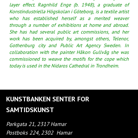
layer effect.
Ragnhild Enge (b. 1948), a graduate of
Konstindustriella Högskolan i Göteborg, is a textile
artist
who has established herself as a merited weaver
through a number of exhibitions
at home and abroad.
She has had several public art commissions, and her
work has been
acquired by, amongst others, Telenor,
Gothenburg city and Public Art Agency Sweden. In
collaboration with the painter Håkon Gullvåg she was
commissioned to weave the motifs for
the cope which
today is used in the Nidaros Cathedral in Trondheim.
KUNSTBANKEN SENTER FOR
SAMTIDSKUNST
Parkgata 21, 2317 Hamar
Postboks 224, 2302
Hamar