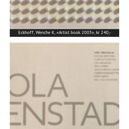
Eckhoff, Wenche K, «Artist book 2003», kr 240,-