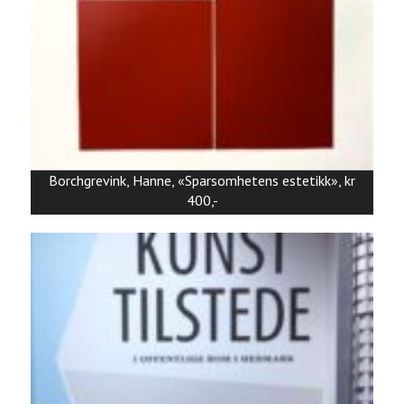
Borchgrevink, Hanne, «Sparsomhetens estetikk», kr
400,-