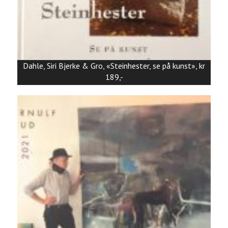
Dahle, Siri Bjerke & Gro, «Steinhester, se på kunst», kr
189,-