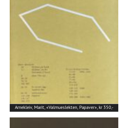
Arnekleiv, Marit, «Valmueslekten, Papaver», kr 350,-