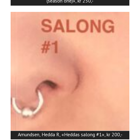
(season one)», kr 250,-
Amundsen, Hedda R, «Heddas salong #1», kr 200,-