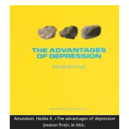
Amundsen, Hedda R, «The advantages of depression
(season five)», kr 666,-