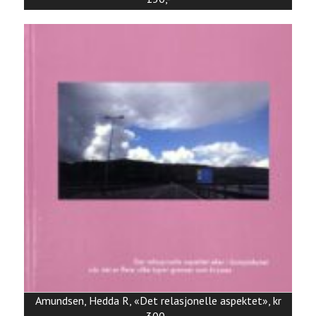
Amundsen, Hedda R, «Det relasjonelle aspektet», kr