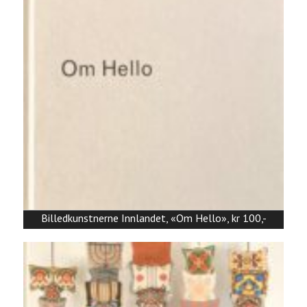
Billedkunstnerne Innlandet, «Om Hello», kr 100,-