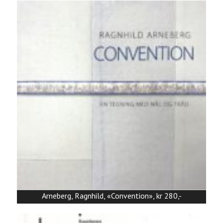
Arneberg, Ragnhild, «Convention», kr 280,-