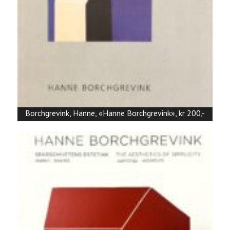
Borchgrevink, Hanne, «Hanne Borchgrevink», kr 200,-