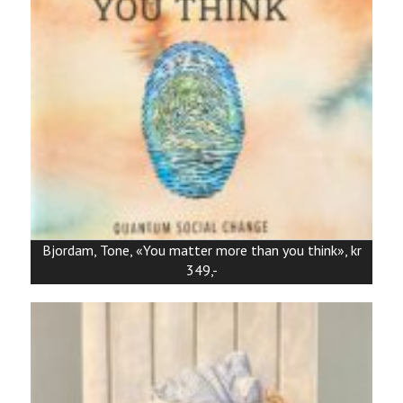
Bjordam, Tone, «You matter more than you think», kr
349,-