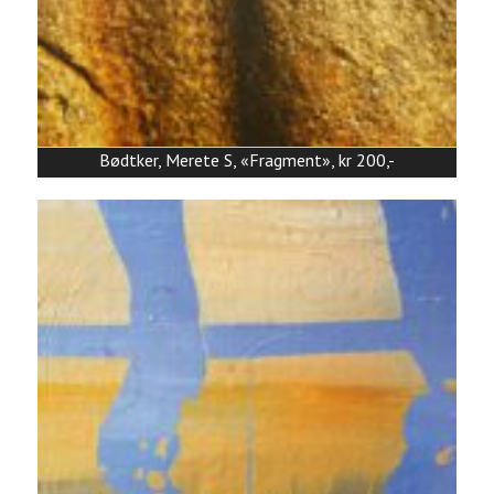
Bødtker, Merete S, «Fragment», kr 200,-