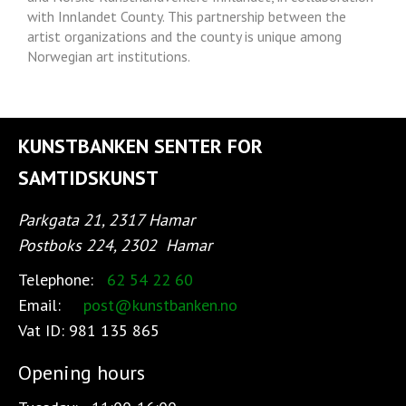
with Innlandet County. This partnership between the
artist organizations and the county is unique among
Norwegian art institutions.
KUNSTBANKEN SENTER FOR
SAMTIDSKUNST
Parkgata 21, 2317 Hamar
Postboks 224, 2302
Hamar
Telephone:
62 54 22 60
Email:
post@kunstbanken.no
Vat ID:
981 135 865
Opening hours