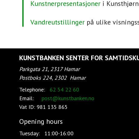
Kunstnerpresentasjoner
i Kunsthjørn
Vandreutstillinger
på ulike visningss
KUNSTBANKEN SENTER FOR SAMTIDSK
Parkgata 21, 2317 Hamar
Postboks 224, 2302
Hamar
Telephone:
62 54 22 60
Email:
post@kunstbanken.no
Vat ID:
981 135 865
Opening hours
Tuesday:
11:00-16:00