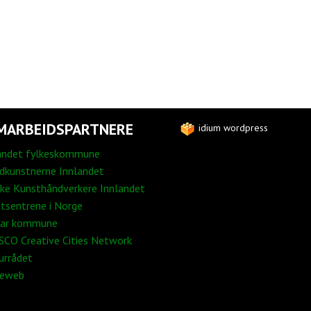
MARBEIDSPARTNERE
idium wordpress
andet fylkeskommune
edkunstnerne Innlandet
ke Kunsthåndverkere Innlandet
tsentrene i Norge
ar kommune
CO Creative Cities Network
urrådet
neweb