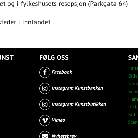
et og i fylkeshusets resepsjon (Parkgata 64)
teder i Innlandet
UNST
FØLG OSS
SA
Innl
Facebook
Bill
Nors
Instagram Kunstbanken
Kuns
Ham
Instagram Kunstbutikken
UNES
Kult
Vimeo
Sce
Nyhetsbrev