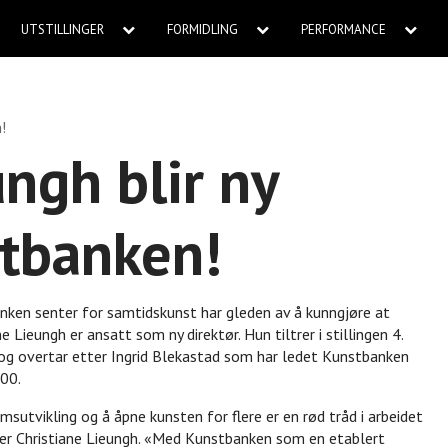
UTSTILLINGER
FORMIDLING
PERFORMANCE
!
ungh blir ny
stbanken!
ken senter for samtidskunst har gleden av å kunngjøre at
ne Lieungh er ansatt som ny direktør. Hun tiltrer i stillingen 4.
og overtar etter Ingrid Blekastad som har ledet Kunstbanken
00.
msutvikling og å åpne kunsten for flere er en rød tråd i arbeidet
ier Christiane Lieungh. «Med Kunstbanken som en etablert