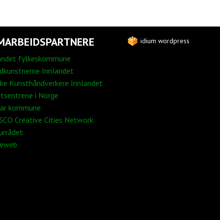
MARBEIDSPARTNERE
idium wordpress
andet fylkeskommune
edkunstnerne Innlandet
ke Kunsthåndverkere Innlandet
tsentrene i Norge
ar kommune
CO Creative Cities Network
urrådet
neweb