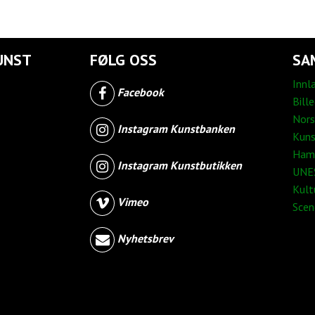
UNST
FØLG OSS
SA
Innl
Facebook
Bill
Nors
Instagram Kunstbanken
Kuns
Ham
Instagram Kunstbutikken
UNES
Kult
Vimeo
Sce
Nyhetsbrev