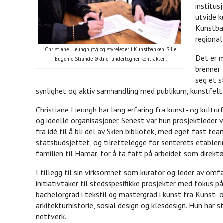
institus
utvide k
Kunstban
regional
Christiane Lieungh (tv) og styreleder i Kunstbanken, Silje
Det er m
Eugenie Strande Øktner undertegner kontrakten.
brenner 
seg et s
synlighet og aktiv samhandling med publikum, kunstfelt
Christiane Lieungh har lang erfaring fra kunst- og kultu
og ideelle organisasjoner. Senest var hun prosjektleder 
fra idé til å bli del av Skien bibliotek, med eget fast te
statsbudsjettet, og tilrettelegge for senterets etableri
familien til Hamar, for å ta fatt på arbeidet som direkt
I tillegg til sin virksomhet som kurator og leder av omf
initiativtaker til stedsspesifikke prosjekter med fokus på
bachelorgrad i tekstil og mastergrad i kunst fra Kunst- 
arkitekturhistorie, sosial design og klesdesign. Hun har s
nettverk.