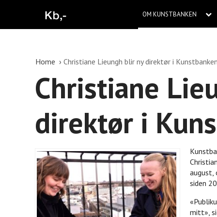
OM KUNSTBANKEN
Home
Christiane Lieungh blir ny direktør i Kunstbanken
Christiane Lie
direktør i Kun
Kunstban
Christia
august, 
siden 20
«Publiku
mitt», s