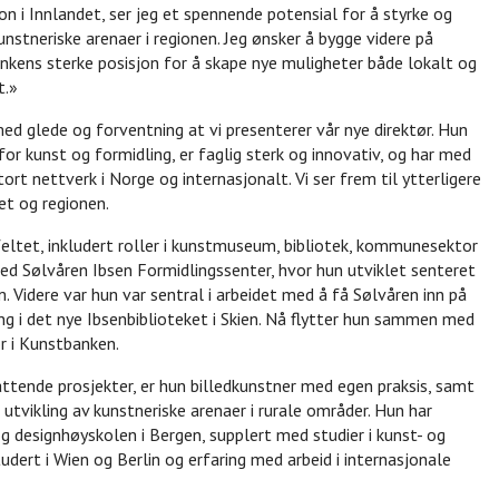
jon i Innlandet, ser jeg et spennende potensial for å styrke og
unstneriske arenaer i regionen. Jeg ønsker å bygge videre på
kens sterke posisjon for å skape nye muligheter både lokalt og
t.»
ed glede og forventning at vi presenterer vår nye direktør. Hun
for kunst og formidling, er faglig sterk og innovativ, og har med
tort nettverk i Norge og internasjonalt. Vi ser frem til ytterligere
et og regionen.
rfeltet, inkludert roller i kunstmuseum, bibliotek, kommunesektor
ved Sølvåren Ibsen Formidlingssenter, hvor hun utviklet senteret
am. Videre var hun var sentral i arbeidet med å få Sølvåren inn på
ng i det nye Ibsenbiblioteket i Skien. Nå flytter hun sammen med
ør i Kunstbanken.
attende prosjekter, er hun billedkunstner med egen praksis, samt
 utvikling av kunstneriske arenaer i rurale områder. Hun har
og designhøyskolen i Bergen, supplert med studier i kunst- og
tudert i Wien og Berlin og erfaring med arbeid i internasjonale