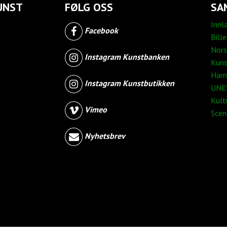
UNST
FØLG OSS
SA
Innl
Facebook
Bill
Nors
Instagram Kunstbanken
Kuns
Ham
Instagram Kunstbutikken
UNES
Kult
Vimeo
Sce
Nyhetsbrev