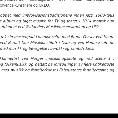
 utøvende kunstnere og CREO.
bbet med improvisasjonstradisjonene innen jazz, 1600-talls
ste album og laget musikk for TV og teater. I 2014 mottok hun
utdannet ved Østlandets Musikkonservatorium og UiO.
un tok sin mastergrad i barokk cello med Bruno Cocset ved Haute
ed Barratt Due Musikkinstitutt i Oslo og ved Haute Ecole de
 med musikk og bevegelse i barokk- og samtidsdans.
klarinettist ved Norges musikkhøgskole og ved Scene 1 i
 folkemusikk, og deltatt på innspillinger av flere kritikerroste
ed musikk og fortellerkunst i Fabellatores fortellerteater, og