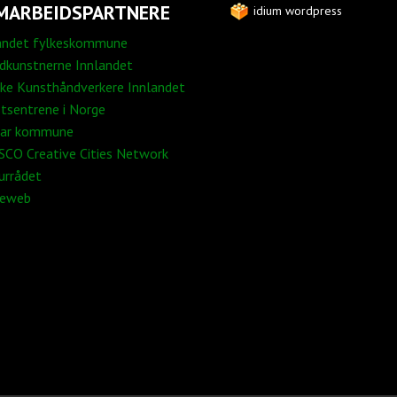
MARBEIDSPARTNERE
idium wordpress
andet fylkeskommune
edkunstnerne Innlandet
ke Kunsthåndverkere Innlandet
tsentrene i Norge
ar kommune
CO Creative Cities Network
urrådet
neweb