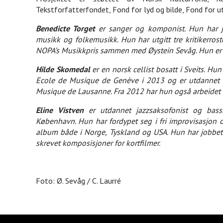
Tekstforfatterfondet, Fond for lyd og bilde, Fond for
Benedicte Torget
er sanger og komponist. Hun har jo
musikk og folkemusikk. Hun har utgitt tre kritikerro
NOPA’s Musikkpris sammen med Øystein Sevåg. Hun er 
Hilde Skomedal
er en norsk cellist bosatt i Sveits. H
Ecole de Musique de Genève i 2013 og er utdannet v
Musique de Lausanne. Fra 2012 har hun også arbeidet
Eline Vistven
er utdannet jazzsaksofonist og bass
København. Hun har fordypet seg i fri improvisasjon og
album både i Norge, Tyskland og USA. Hun har jobbet m
skrevet komposisjoner for kortfilmer.
Foto: Ø. Sevåg / C. Laurré