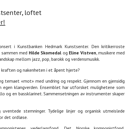
senter, loftet
r!
nsert i Kunstbanken Hedmark Kunstsenter. Den kritikerroste
er sammen med
Hilde Skomedal
og
Eline Vistven
, musikere med
landskap mellom jazz, pop, barokk og verdensmusikk.
e kraften og nakenheten i et åpent hjerte?
eg temaet «mot» med undring og respekt. Gjennom en gjensidig
en egen klangverden. Ensemblet har utforsket mulighetene som
llo og en bassklarinet. Sammensetningen av instrumenter skaper
ventede stemninger. Tydelige linjer og organisk utmeislede
or det ordløse.
mponistenes vederlagsfond, Det Norske komponistfond,