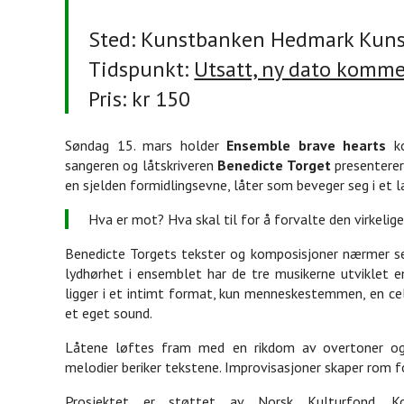
Sted: Kunstbanken Hedmark Kunst
Tidspunkt:
Utsatt, ny dato komme
Pris: kr 150
Søndag 15. mars holder
Ensemble brave hearts
ko
sangeren og låtskriveren
Benedicte Torget
presenter
en sjelden formidlingsevne, låter som beveger seg i et 
Hva er mot? Hva skal til for å forvalte den virkelig
Benedicte Torgets tekster og komposisjoner nærmer s
lydhørhet i ensemblet har de tre musikerne utviklet 
ligger i et intimt format, kun menneskestemmen, en ce
et eget sound.
Låtene løftes fram med en rikdom av overtoner og u
melodier beriker tekstene. Improvisasjoner skaper rom f
Prosjektet er støttet av Norsk Kulturfond, Ko