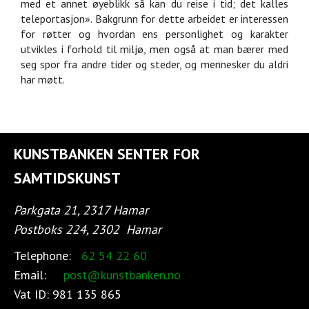
med et annet øyeblikk så kan du reise i tid; det kalles
teleportasjon». Bakgrunn for dette arbeidet er interessen
for røtter og hvordan ens personlighet og karakter
utvikles i forhold til miljø, men også at man bærer med
seg spor fra andre tider og steder, og mennesker du aldri
har møtt.
KUNSTBANKEN SENTER FOR
SAMTIDSKUNST
Parkgata 21, 2317 Hamar
Postboks 224, 2302
Hamar
Telephone:
62 54 22 60
Email:
post@kunstbanken.no
Vat ID:
981 135 865