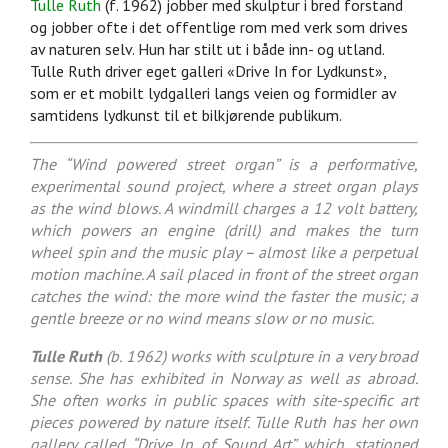
Tulle Ruth
(f. 1962) jobber med skulptur i bred forstand
og jobber ofte i det offentlige rom med verk som drives
av naturen selv. Hun har stilt ut i både inn- og utland.
Tulle Ruth driver eget galleri «Drive In for Lydkunst»,
som er et mobilt lydgalleri langs veien og formidler av
samtidens lydkunst til et bilkjørende publikum.
The “Wind powered street organ” is a performative,
experimental sound project, where a street organ plays
as the wind blows. A windmill charges a 12 volt battery,
which powers an engine (drill) and makes the turn
wheel spin and the music play – almost like a perpetual
motion machine. A sail placed in front of the street organ
catches the wind: the more wind the faster the music; a
gentle breeze or no wind means slow or no music.
Tulle Ruth
(b. 1962) works with sculpture in a very broad
sense. She has exhibited in Norway as well as abroad.
She often works in public spaces with site-specific art
pieces powered by nature itself. Tulle Ruth has her own
gallery called “Drive In of Sound Art” which, stationed