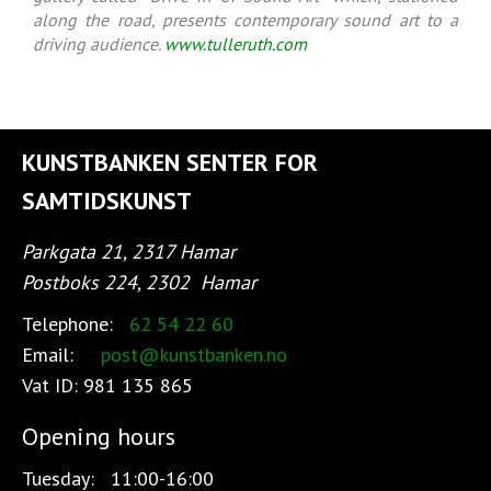
along the road, presents contemporary sound art to a
driving audience.
www.tulleruth.com
KUNSTBANKEN SENTER FOR
SAMTIDSKUNST
Parkgata 21, 2317 Hamar
Postboks 224, 2302
Hamar
Telephone:
62 54 22 60
Email:
post@kunstbanken.no
Vat ID:
981 135 865
Opening hours
Tuesday:
11:00-16:00