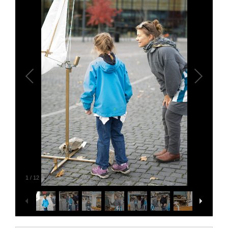
1
/
12