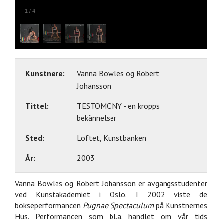
1
/
4
Kunstnere:
Vanna Bowles og Robert
Johansson
Tittel:
TESTOMONY - en kropps
bekännelser
Sted:
Loftet, Kunstbanken
År:
2003
Vanna Bowles og Robert Johansson er avgangsstudenter
ved Kunstakademiet i Oslo. I 2002 viste de
bokseperformancen
Pugnae Spectaculum
på Kunstnernes
Hus. Performancen som bl.a. handlet om vår tids