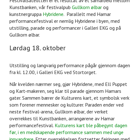
Festivalsatelitten er et resultat av et samarbeid mellom
Kunstbanken, vår festivalpub
Gullkorn ølbar
og
kunstnergruppa
Hybridene
. Parallelt med Hamar
performancefestival er nemlig Hybridene i byen, med
utstilling, parade og performancer i Galleri EKG og på
Gullkorn ølbar.
Lørdag 18. oktober
Utstilling og langvarig performance pågår gjennom dagen
fra kl. 12.00, i Galleri EKG ved Stortorget.
Når kvelden nærmer seg, gjør Hybridene, med Ell Puppet
og Kart-makeren, seg klar til parade gjennom Hamars
gater. Sammen bærer de Kulturens kart, et symbolsk verk
som forener mennesker og kulturer. Paraden ender ved
neste festival-arena, Gullkorn ølbar, der verket
overrekkes til Kunstbanken, arrangørene av Hamar
performancefestival.
Kulturens kart ble påbegynt dagen
før, i en medskapende performance sammen med unge
innvandrere
. Etter overrekkelsen fortsetter feiringen med