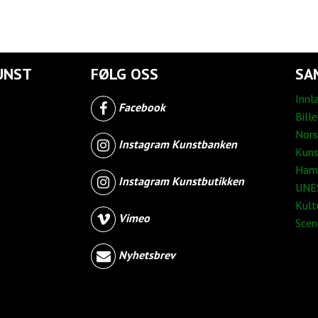
UNST
FØLG OSS
SA
Innl
Facebook
Bill
Nors
Instagram Kunstbanken
Kuns
Ham
Instagram Kunstbutikken
UNES
Kult
Vimeo
Sce
Nyhetsbrev