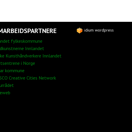
MARBEIDSPARTNERE
idium wordpress
andet fylkeskommune
edkunstnerne Innlandet
ke Kunsthåndverkere Innlandet
tsentrene i Norge
ar kommune
CO Creative Cities Network
urrådet
neweb