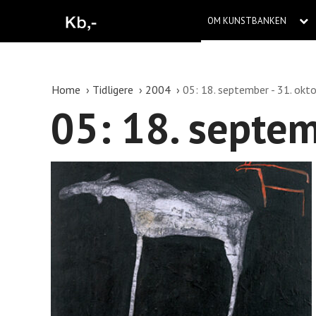
OM KUNSTBANKEN
Home
Tidligere
2004
05: 18. september - 31. okt
05: 18. septem