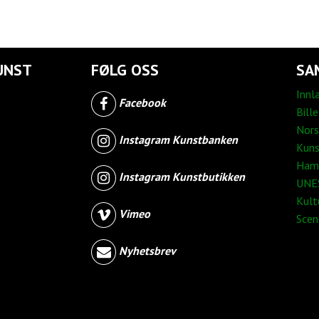
UNST
FØLG OSS
SA
Innl
Facebook
Bill
Nors
Instagram Kunstbanken
Kuns
Ham
Instagram Kunstbutikken
UNES
Kult
Vimeo
Sce
Nyhetsbrev