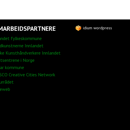
MARBEIDSPARTNERE
idium wordpress
andet fylkeskommune
edkunstnerne Innlandet
ke Kunsthåndverkere Innlandet
tsentrene i Norge
ar kommune
CO Creative Cities Network
urrådet
neweb