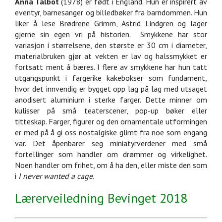
Anna Talbot
(1978) er født i England. Hun er inspirert av
eventyr, barnesanger og billedbøker fra barndommen. Hun
liker å lese Brødrene Grimm, Astrid Lindgren og lager
gjerne sin egen vri på historien. Smykkene har stor
variasjon i størrelsene, den største er 30 cm i diameter,
materialbruken gjør at vekten er lav og halssmykket er
fortsatt ment å bæres. I flere av smykkene har hun tatt
utgangspunkt i fargerike kakebokser som fundament,
hvor det innvendig er bygget opp lag på lag med utsaget
anodisert aluminium i sterke farger. Dette minner om
kulisser på små teaterscener, pop-up bøker eller
titteskap. Farger, figurer og den ornamentale utformingen
er med på å gi oss nostalgiske glimt fra noe som engang
var. Det åpenbarer seg miniatyrverdener med små
fortellinger som handler om drømmer og virkelighet.
Noen handler om frihet, om å ha den, eller miste den som
i
I never wanted a cage
.
Lærerveiledning Bevinget 2018