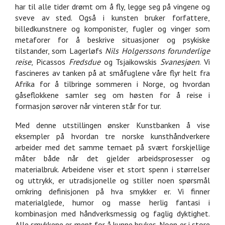
har til alle tider drømt om å fly, legge seg på vingene og
sveve av sted. Også i kunsten bruker forfattere,
billedkunstnere og komponister, fugler og vinger som
metaforer for å beskrive situasjoner og psykiske
tilstander, som Lagerløfs
Nils Holgerssons forunderlige
reise
, Picassos
Fredsdue
og Tsjaikowskis
Svanesjøen
. Vi
fascineres av tanken på at småfuglene våre flyr helt fra
Afrika for å tilbringe sommeren i Norge, og hvordan
gåseflokkene samler seg om høsten for å reise i
formasjon sørover når vinteren står for tur.
Med denne utstillingen ønsker Kunstbanken å vise
eksempler på hvordan tre norske kunsthåndverkere
arbeider med det samme temaet på svært forskjellige
måter både når det gjelder arbeidsprosesser og
materialbruk. Arbeidene viser et stort spenn i størrelser
og uttrykk, er utradisjonelle og stiller noen spørsmål
omkring definisjonen på hva smykker er. Vi finner
materialglede, humor og masse herlig fantasi i
kombinasjon med håndverksmessig og faglig dyktighet.
Alle smykkene er ment for å kunne brukes. Noen er i store