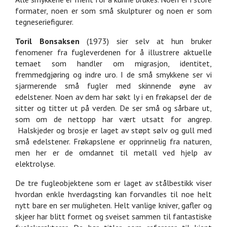
formater, noen er som små skulpturer og noen er som
tegneseriefigurer.
Toril Bonsaksen
(1973) sier selv at hun bruker
fenomener fra fugleverdenen for å illustrere aktuelle
temaet som handler om migrasjon, identitet,
fremmedgjøring og indre uro. I de små smykkene ser vi
sjarmerende små fugler med skinnende øyne av
edelstener. Noen av dem har søkt ly i en frøkapsel der de
sitter og titter ut på verden. De ser små og sårbare ut,
som om de nettopp har vært utsatt for angrep.
Halskjeder og brosje er laget av støpt sølv og gull med
små edelstener. Frøkapslene er opprinnelig fra naturen,
men her er de omdannet til metall ved hjelp av
elektrolyse.
De tre fugleobjektene som er laget av stålbestikk viser
hvordan enkle hverdagsting kan forvandles til noe helt
nytt bare en ser muligheten. Helt vanlige kniver, gafler og
skjeer har blitt formet og sveiset sammen til fantastiske