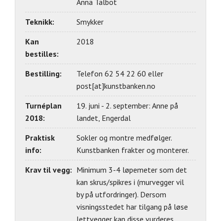
Anna Talbot
Teknikk:
Smykker
Kan
2018
bestilles:
Bestilling:
Telefon 62 54 22 60 eller
post[at]kunstbanken.no
Turnéplan
19. juni - 2. september: Anne på
2018:
landet, Engerdal
Praktisk
Sokler og montre medfølger.
info:
Kunstbanken frakter og monterer.
Krav til vegg:
Minimum 3-4 løpemeter som det
kan skrus/spikres i (murvegger vil
by på utfordringer). Dersom
visningsstedet har tilgang på løse
lettvegger kan disse vurderes.