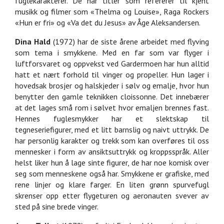
fuglekarakterer. De har titler som refererer til kjent
musikk og filmer som «Thelma og Louise», Raga Rockers
«Hun er fri» og «Va det du Jesus» av Åge Aleksandersen.
Dina Hald
(1972) har de siste årene arbeidet med flyving
som tema i smykkene. Med en far som var flyger i
luftforsvaret og oppvekst ved Gardermoen har hun alltid
hatt et nært forhold til vinger og propeller. Hun lager i
hovedsak brosjer og halskjeder i sølv og emalje, hvor hun
benytter den gamle teknikken cloissonne. Det innebærer
at det lages små rom i sølvet hvor emaljen brennes fast.
Hennes fuglesmykker har et slektskap til
tegneseriefigurer, med et litt barnslig og naivt uttrykk. De
har personlig karakter og trekk som kan overføres til oss
mennesker i form av ansiktsuttrykk og kroppsspråk. Aller
helst liker hun å lage sinte figurer, de har noe komisk over
seg som menneskene også har. Smykkene er grafiske, med
rene linjer og klare farger. En liten grønn spurvefugl
skrenser opp etter flygeturen og aeronauten svever av
sted på sine brede vinger.