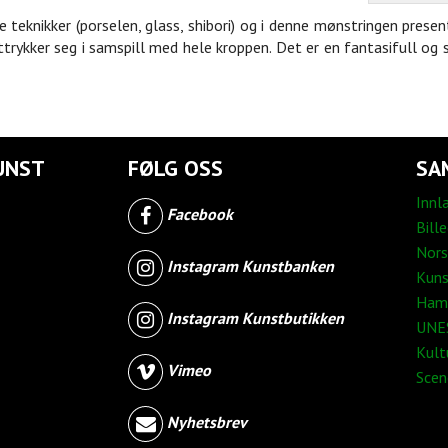
e teknikker (porselen, glass, shibori) og i denne mønstringen prese
ttrykker seg i samspill med hele kroppen. Det er en fantasifull og
UNST
FØLG OSS
SA
Innl
Facebook
Bill
Nors
Instagram Kunstbanken
Kuns
Ham
Instagram Kunstbutikken
UNES
Kult
Vimeo
Sce
Nyhetsbrev