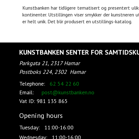
Kunstbanken har tidligere tematisert og presentert ulik
kontinenter. Utstillingen viser smykker der kunstneren u
er helt unik. Det blir produsert en utstillings-katalog.
KUNSTBANKEN SENTER FOR SAMTIDSK
Parkgata 21, 2317 Hamar
Postboks 224, 2302
Hamar
Telephone:
62 54 22 60
Email:
post@kunstbanken.no
Vat ID:
981 135 865
Opening hours
Tuesday:
11:00-16:00
Wednesday:
11:00-16:00