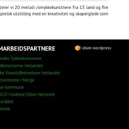
nterer vi 20 metall-/smykkekunstnere fra 13 land og fire
 sprelsk utstilling med en kreativitet og skaperglede som
MARBEIDSPARTNERE
idium wordpress
andet fylkeskommune
edkunstnerne Innlandet
ke Kunsthåndverkere Innlandet
tsentrene i Norge
ar kommune
CO Creative Cities Network
urrådet
neweb