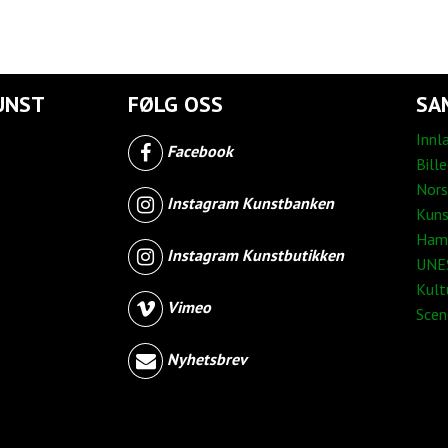
UNST
FØLG OSS
SA
Innl
Facebook
Bill
Nors
Instagram Kunstbanken
Kuns
Ham
Instagram Kunstbutikken
UNES
Kult
Vimeo
Sce
Nyhetsbrev