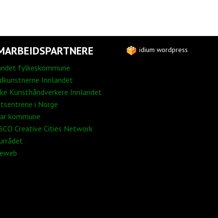
MARBEIDSPARTNERE
idium wordpress
andet fylkeskommune
edkunstnerne Innlandet
ke Kunsthåndverkere Innlandet
tsentrene i Norge
ar kommune
CO Creative Cities Network
urrådet
neweb