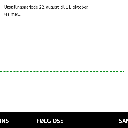
Utstillingsperiode 22. august til 11. oktober.
les mer...
UNST
FØLG OSS
SA