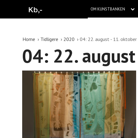
OM KUNSTBANKEN
Home
Tidligere
2020
04: 22. august - 11. oktober
04: 22. august