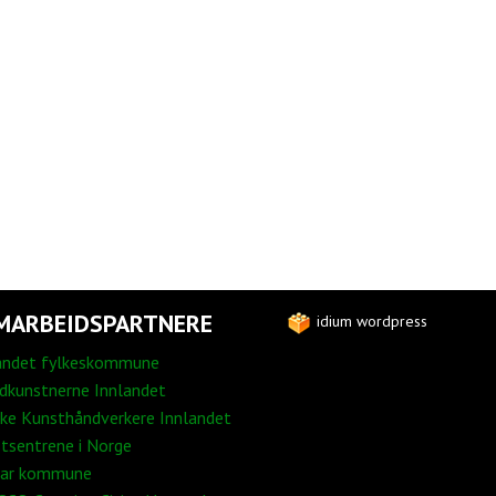
MARBEIDSPARTNERE
idium wordpress
andet fylkeskommune
edkunstnerne Innlandet
ke Kunsthåndverkere Innlandet
tsentrene i Norge
ar kommune