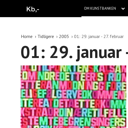
OM KUNSTBANKEN
Home
Tidligere
2005
01: 29. januar - 27. februar
01: 29. januar 