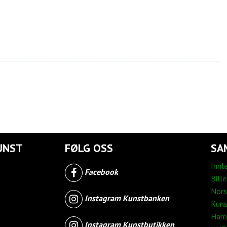
UNST
FØLG OSS
SA
Innl
Facebook
Bill
Nors
Instagram Kunstbanken
Kuns
Ham
Instagram Kunstbutikken