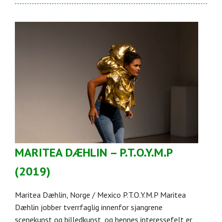
MARITEA DÆHLIN – P.T.O.Y.M.P
(2019)
Maritea Dæhlin, Norge / Mexico P.T.O.Y.M.P Maritea
Dæhlin jobber tverrfaglig innenfor sjangrene
scenekunst og billedkunst, og hennes interessefelt er