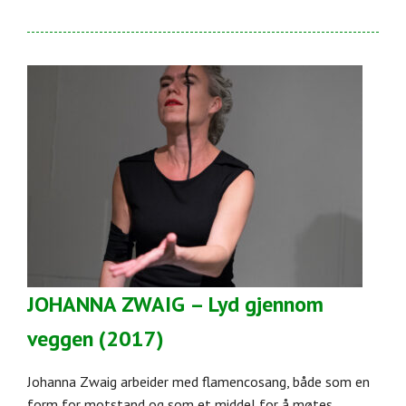
JOHANNA ZWAIG – Lyd gjennom
veggen (2017)
Johanna Zwaig arbeider med flamencosang, både som en
form for motstand og som et middel for å møtes.