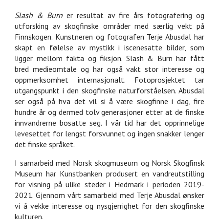
Slash & Burn
er resultat av fire års fotografering og
utforsking av skogfinske områder med særlig vekt på
Finnskogen. Kunstneren og fotografen Terje Abusdal har
skapt en følelse av mystikk i iscenesatte bilder, som
ligger mellom fakta og fiksjon. Slash & Burn har fått
bred medieomtale og har også vakt stor interesse og
oppmerksomhet internasjonalt. Fotoprosjektet tar
utgangspunkt i den skogfinske naturforståelsen. Abusdal
ser også på hva det vil si å være skogfinne i dag, fire
hundre år og dermed tolv generasjoner etter at de finske
innvandrerne bosatte seg. I vår tid har det opprinnelige
levesettet for lengst forsvunnet og ingen snakker lenger
det finske språket.
I samarbeid med Norsk skogmuseum og Norsk Skogfinsk
Museum har Kunstbanken produsert en vandreutstilling
for visning på ulike steder i Hedmark i perioden 2019-
2021. Gjennom vårt samarbeid med Terje Abusdal ønsker
vi å vekke interesse og nysgjerrighet for den skogfinske
kulturen.