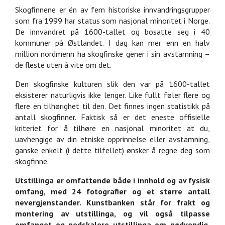
Skogfinnene er én av fem historiske innvandringsgrupper
som fra 1999 har status som nasjonal minoritet i Norge.
De innvandret på 1600-tallet og bosatte seg i 40
kommuner på Østlandet. I dag kan mer enn en halv
million nordmenn ha skogfinske gener i sin avstamning –
de fleste uten å vite om det.
Den skogfinske kulturen slik den var på 1600-tallet
eksisterer naturligvis ikke lenger. Like fullt føler flere og
flere en tilhørighet til den. Det finnes ingen statistikk på
antall skogfinner. Faktisk så er det eneste offisielle
kriteriet for å tilhøre en nasjonal minoritet at du,
uavhengige av din etniske opprinnelse eller avstamning,
ganske enkelt (i dette tilfellet) ønsker å regne deg som
skogfinne.
Utstillinga er omfattende både i innhold og av fysisk
omfang, med 24 fotografier og et større antall
nevergjenstander. Kunstbanken står for frakt og
montering av utstillinga, og vil også tilpasse
omfanget og nedskalere utstillinga om nødvendig.