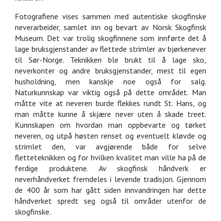
Fotografiene vises sammen med autentiske skogfinske
neverarbeider, samlet inn og bevart av Norsk Skogfinsk
Museum. Det var trolig skogfinnene som innførte det å
lage bruksgjenstander av flettede strimler av bjørkenever
til Sør-Norge. Teknikken ble brukt til å lage sko,
neverkonter og andre bruksgjenstander, mest til egen
husholdning, men kanskje noe også for salg.
Naturkunnskap var viktig også på dette området. Man
måtte vite at neveren burde flekkes rundt St. Hans, og
man måtte kunne å skjære never uten å skade treet.
Kunnskapen om hvordan man oppbevarte og tørket
neveren, og utpå høsten renset og eventuelt kløvde og
strimlet den, var avgjørende både for selve
fletteteknikken og for hvilken kvalitet man ville ha på de
ferdige produktene. Av skogfinsk håndverk er
neverhåndverket fremdeles i levende tradisjon. Gjennom
de 400 år som har gått siden innvandringen har dette
håndverket spredt seg også til områder utenfor de
skogfinske.