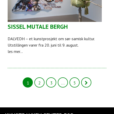
SISSEL MUTALE BERGH
DALVEDH – et kunstprosjekt om sør-samisk kultur.
Utstillingen varer fra 20. juni til 9. august.
les mer...
1
2
3
…
5